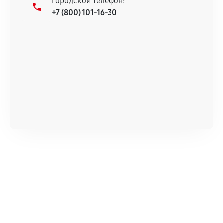
Городской телефон:
+7 (800) 101-16-30
Документы для подтверждения
гарантии
Гарантийный талон.
Акт выполненных работ с датой, перечнем
услуг и сроком гарантии.
Документы на установленные комплектующие
и кассовый чек.
Расширенная гарантия
В некоторых случаях возможно оформление
расширенной гарантии. Стоимость, сроки и
условия продления согласовываются отдельно и
фиксируются в документах.