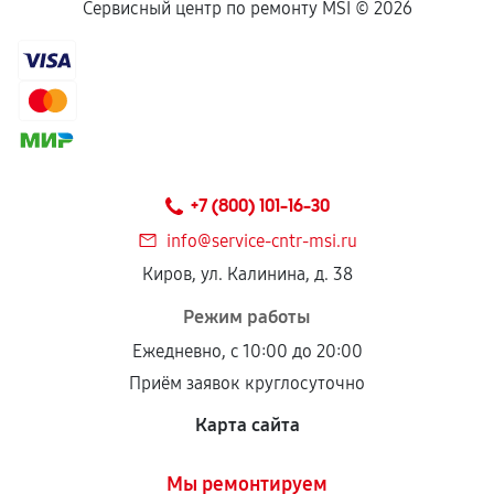
Если комплектующие куплены
Сервисный центр по ремонту MSI ©
2026
самостоятельно
Гарантия на выполненные работы может
сохраняться полностью или частично, если
соблюдены следующие условия:
Предоставленные детали подходят по
техническим параметрам и не имеют внешних
+7 (800) 101-16-30
дефектов.
info@service-cntr-msi.ru
Установка была выполнена нашим сервисным
Киров, ул. Калинина, д. 38
центром.
При этом гарантия на сами комплектующие
Режим работы
остается на стороне производителя или
Ежедневно, с 10:00 до 20:00
продавца. За качество сторонних деталей
Приём заявок круглосуточно
сервисный центр ответственности не несет.
Карта сайта
Мы ремонтируем