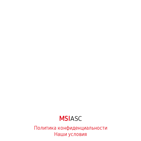
Когда гарантия не действует
Нарушение правил эксплуатации,
механические повреждения, попадание влаги,
перегрев, коррозия.
Самостоятельный ремонт или вмешательство
третьих лиц.
Естественный износ деталей, если иное не
предусмотрено отдельно.
Обращение после окончания гарантийного
срока.
Программные сбои, если это не указано в
MSI
ASC
отдельных условиях.
Политика конфиденциальности
Наши условия