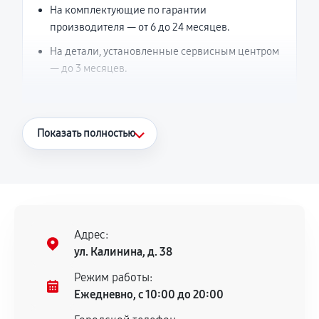
На комплектующие по гарантии
производителя — от 6 до 24 месяцев.
На детали, установленные сервисным центром
— до 3 месяцев.
Что считается гарантийным случаем
Показать полностью
Повторное возникновение неисправности,
напрямую связанной с выполненным
ремонтом.
Поломка установленной детали при
нормальной эксплуатации в течение
Адрес:
гарантийного срока.
ул. Калинина, д. 38
Несоответствие комплектующей заявленным
Режим работы:
техническим характеристикам.
Ежедневно, с 10:00 до 20:00