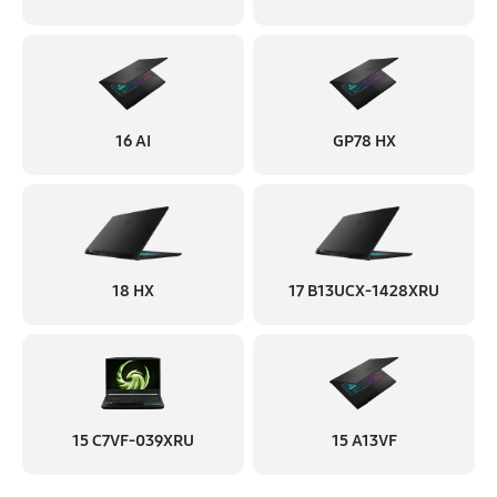
16 AI
GP78 HX
18 HX
17 B13UCX-1428XRU
15 C7VF-039XRU
15 A13VF