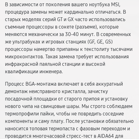
В зависимости от поколения вашего ноутбука MSI,
процедура замены может кардинально отличаться. В
старых моделях серий GT и GX часто использовались
съемные процессоры в сокете (разъеме), которые
меняются механически за 30-40 минут. В современных
же ультрабуках и игровых станциях (GF, GE, GS)
процессоры намертво припаяны к текстолиту тысячами
микроконтактов. Такая замена требует использования
инфракрасной паяльной станции и высокой
квалификации инженера.
Процесс BGA-монтажа включает в себя аккуратный
демонтаж неисправного кристалла, зачистку
посадочной площадки от старого припоя и установку
нового чипа на свинцовые шары. Мы строго соблюдаем
термопрофили пайки, чтобы не повредить соседние
компоненты и саму плату. После установки обязательно
наносится топовая термопаста с фазовым переходом и
проводится многочасовой стресс-тест в AIDA64 для