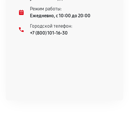
Несоответствие комплектующей заявленным
Режим работы:
техническим характеристикам.
Ежедневно, с 10:00 до 20:00
Городской телефон:
+7 (800) 101-16-30
Документы для подтверждения
гарантии
Гарантийный талон.
Акт выполненных работ с датой, перечнем
услуг и сроком гарантии.
Документы на установленные комплектующие
и кассовый чек.
Расширенная гарантия
В некоторых случаях возможно оформление