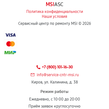
MSI
ASC
отдельных условиях.
Политика конфиденциальности
Наши условия
Если комплектующие куплены
Сервисный центр по ремонту MSI ©
2026
самостоятельно
Гарантия на выполненные работы может
сохраняться полностью или частично, если
соблюдены следующие условия:
Предоставленные детали подходят по
техническим параметрам и не имеют внешних
+7 (800) 101-16-30
дефектов.
info@service-cntr-msi.ru
Установка была выполнена нашим сервисным
Киров, ул. Калинина, д. 38
центром.
При этом гарантия на сами комплектующие
Режим работы
остается на стороне производителя или
Ежедневно, с 10:00 до 20:00
продавца. За качество сторонних деталей
Приём заявок круглосуточно
сервисный центр ответственности не несет.