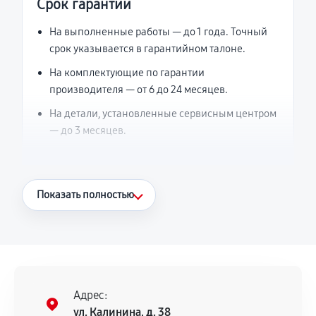
Срок гарантии
На выполненные работы — до 1 года. Точный
срок указывается в гарантийном талоне.
На комплектующие по гарантии
производителя — от 6 до 24 месяцев.
На детали, установленные сервисным центром
— до 3 месяцев.
Что считается гарантийным случаем
Показать полностью
Повторное возникновение неисправности,
напрямую связанной с выполненным
ремонтом.
Поломка установленной детали при
нормальной эксплуатации в течение
Адрес:
гарантийного срока.
ул. Калинина, д. 38