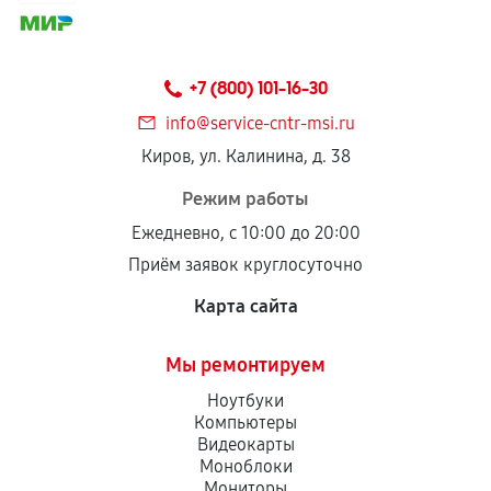
соблюдены следующие условия:
Предоставленные детали подходят по
техническим параметрам и не имеют внешних
+7 (800) 101-16-30
дефектов.
info@service-cntr-msi.ru
Установка была выполнена нашим сервисным
Киров, ул. Калинина, д. 38
центром.
При этом гарантия на сами комплектующие
Режим работы
остается на стороне производителя или
Ежедневно, с 10:00 до 20:00
продавца. За качество сторонних деталей
Приём заявок круглосуточно
сервисный центр ответственности не несет.
Карта сайта
Мы ремонтируем
Ноутбуки
Компьютеры
Видеокарты
Моноблоки
Мониторы