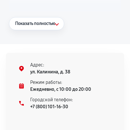
Что считается гарантийным случаем
Показать полностью
Повторное возникновение неисправности,
напрямую связанной с выполненным
ремонтом.
Поломка установленной детали при
нормальной эксплуатации в течение
Адрес:
гарантийного срока.
ул. Калинина, д. 38
Несоответствие комплектующей заявленным
Режим работы:
техническим характеристикам.
Ежедневно, с 10:00 до 20:00
Городской телефон:
+7 (800) 101-16-30
Документы для подтверждения
гарантии