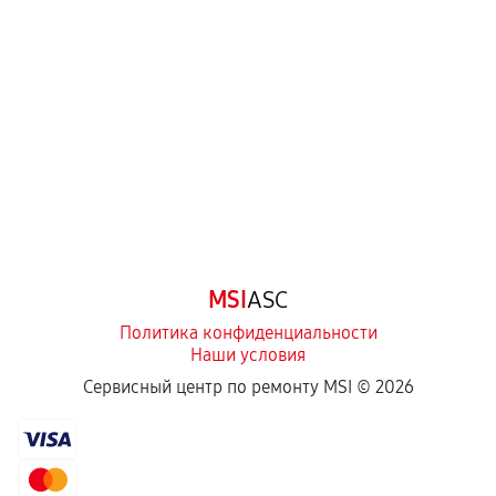
механические повреждения, попадание влаги,
перегрев, коррозия.
Самостоятельный ремонт или вмешательство
третьих лиц.
Естественный износ деталей, если иное не
предусмотрено отдельно.
Обращение после окончания гарантийного
срока.
Программные сбои, если это не указано в
MSI
ASC
отдельных условиях.
Политика конфиденциальности
Наши условия
Если комплектующие куплены
Сервисный центр по ремонту MSI ©
2026
самостоятельно
Гарантия на выполненные работы может
сохраняться полностью или частично, если